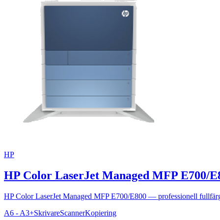
HP
HP Color LaserJet Managed MFP E700/E8
HP Color LaserJet Managed MFP E700/E800 — professionell fullfärgssk
A6 - A3+
Skrivare
Scanner
Kopiering