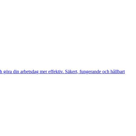
h göra din arbetsdag mer effektiv. Säkert, fungerande och hållbart