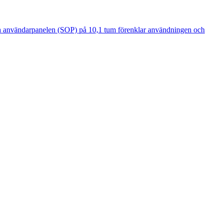
marta användarpanelen (SOP) på 10,1 tum förenklar användningen och