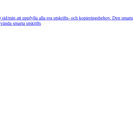
20 sid/min att uppfylla alla era utskrifts- och kopieringsbehov. Den s
nvända smarta utskrifts