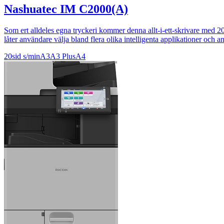
Nashuatec IM C2000(A)
Som ert alldeles egna tryckeri kommer denna allt-i-ett-skrivare med 
låter användare välja bland flera olika intelligenta applikationer och a
20sid s/min
A3
A3 Plus
A4