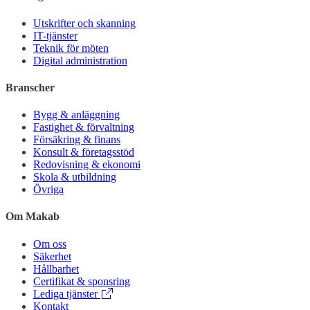
Utskrifter och skanning
IT-tjänster
Teknik för möten
Digital administration
Branscher
Bygg & anläggning
Fastighet & förvaltning
Försäkring & finans
Konsult & företagsstöd
Redovisning & ekonomi
Skola & utbildning
Övriga
Om Makab
Om oss
Säkerhet
Hållbarhet
Certifikat & sponsring
Lediga tjänster
Kontakt