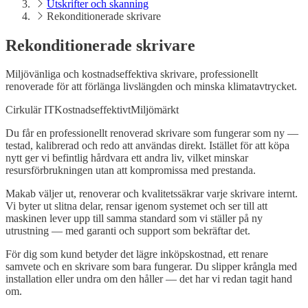
Utskrifter och skanning
Rekonditionerade skrivare
Rekonditionerade skrivare
Miljövänliga och kostnadseffektiva skrivare, professionellt
renoverade för att förlänga livslängden och minska klimatavtrycket.
Cirkulär IT
Kostnadseffektivt
Miljömärkt
Du får en professionellt renoverad skrivare som fungerar som ny —
testad, kalibrerad och redo att användas direkt. Istället för att köpa
nytt ger vi befintlig hårdvara ett andra liv, vilket minskar
resursförbrukningen utan att kompromissa med prestanda.
Makab väljer ut, renoverar och kvalitetssäkrar varje skrivare internt.
Vi byter ut slitna delar, rensar igenom systemet och ser till att
maskinen lever upp till samma standard som vi ställer på ny
utrustning — med garanti och support som bekräftar det.
För dig som kund betyder det lägre inköpskostnad, ett renare
samvete och en skrivare som bara fungerar. Du slipper krångla med
installation eller undra om den håller — det har vi redan tagit hand
om.