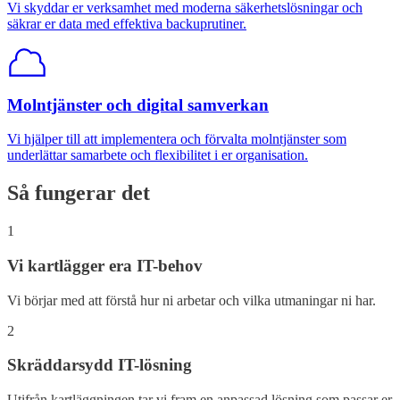
Vi skyddar er verksamhet med moderna säkerhetslösningar och
säkrar er data med effektiva backuprutiner.
Molntjänster och digital samverkan
Vi hjälper till att implementera och förvalta molntjänster som
underlättar samarbete och flexibilitet i er organisation.
Så fungerar det
1
Vi kartlägger era IT-behov
Vi börjar med att förstå hur ni arbetar och vilka utmaningar ni har.
2
Skräddarsydd IT-lösning
Utifrån kartläggningen tar vi fram en anpassad lösning som passar er