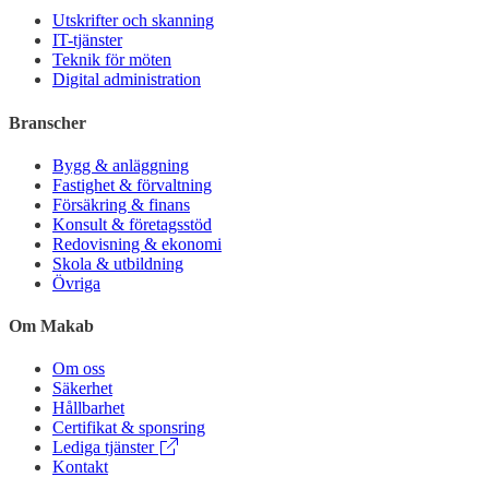
Utskrifter och skanning
IT-tjänster
Teknik för möten
Digital administration
Branscher
Bygg & anläggning
Fastighet & förvaltning
Försäkring & finans
Konsult & företagsstöd
Redovisning & ekonomi
Skola & utbildning
Övriga
Om Makab
Om oss
Säkerhet
Hållbarhet
Certifikat & sponsring
Lediga tjänster
Kontakt