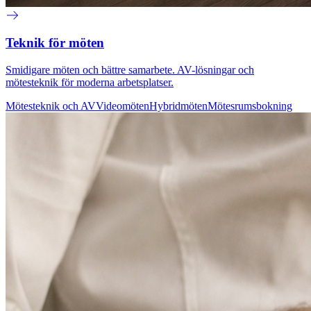
Teknik för möten
Smidigare möten och bättre samarbete. AV-lösningar och
mötesteknik för moderna arbetsplatser.
Mötesteknik och AV
Videomöten
Hybridmöten
Mötesrumsbokning