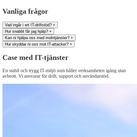
Vanliga frågor
Vad ingår i ert IT-driftstöd?
+
Hur snabbt får jag hjälp?
+
Kan ni hjälpa oss med molntjänster?
+
Hur skyddar ni oss mot IT-attacker?
+
Case med IT-tjänster
En stabil och trygg IT-miljö som håller verksamheten igång utan
avbrott. Vi ansvarar för drift, support och användarstöd.