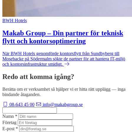
BWH Hotels
Makab Group – Din partner för teknisk
flytt och kontorsoptimering
När BWH Hotels genomförde kontorsflytt från Sundbyberg till
Mosebacke på Södermalm sökte de partner för att hantera IT-miljö
och kontorsinfrastruktur smidigt.
Redo att komma igång?
Berätta om er verksamhet så hjälper vi er hitta rätt upplägg — inga
bindande åtaganden.
08-643 45 00
info@makabgroup.se
Namn
*
Företag
E-post
*