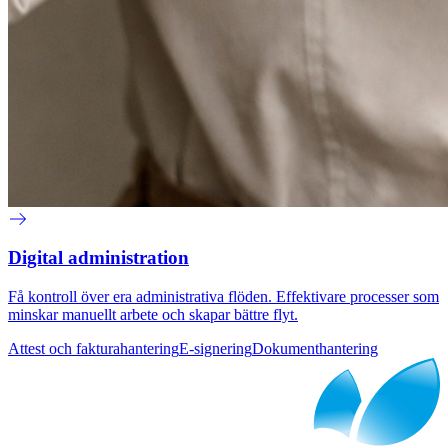
Digital administration
Få kontroll över era administrativa flöden. Effektivare processer som
minskar manuellt arbete och skapar bättre flyt.
Attest och fakturahantering
E-signering
Dokumenthantering