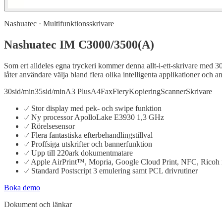
Nashuatec · Multifunktionsskrivare
Nashuatec IM C3000/3500(A)
Som ert alldeles egna tryckeri kommer denna allt-i-ett-skrivare med 
låter användare välja bland flera olika intelligenta applikationer och 
30sid/min
35sid/min
A3 Plus
A4
Fax
Fiery
Kopiering
Scanner
Skrivare
Stor display med pek- och swipe funktion
Ny processor ApolloLake E3930 1,3 GHz
Rörelsesensor
Flera fantastiska efterbehandlingstillval
Proffsiga utskrifter och bannerfunktion
Upp till 220ark dokumentmatare
Apple AirPrint™, Mopria, Google Cloud Print, NFC, Ricoh
Standard Postscript 3 emulering samt PCL drivrutiner
Boka demo
Dokument och länkar