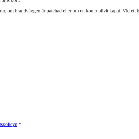
glöms bort.
erar, om brandväggen är patchad eller om ett konto blivit kapat. Vid ett 
etspolicyn
*