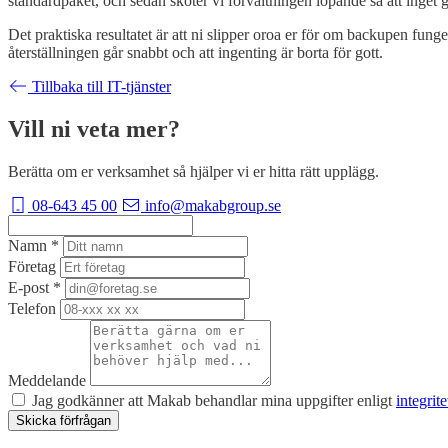
standardpaket, och sedan sköter vi förvaltningen löpande så att inget 
Det praktiska resultatet är att ni slipper oroa er för om backupen fung
återställningen går snabbt och att ingenting är borta för gott.
Tillbaka till IT-tjänster
Vill ni veta mer?
Berätta om er verksamhet så hjälper vi er hitta rätt upplägg.
08-643 45 00
info@makabgroup.se
Namn
*
Företag
E-post
*
Telefon
Meddelande
Jag godkänner att Makab behandlar mina uppgifter enligt
integrit
Skicka förfrågan