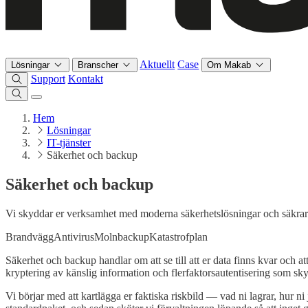
Aktuellt
Case
Lösningar
Branscher
Om Makab
Support
Kontakt
Hem
Lösningar
IT-tjänster
Säkerhet och backup
Säkerhet och backup
Vi skyddar er verksamhet med moderna säkerhetslösningar och säkrar 
Brandvägg
Antivirus
Molnbackup
Katastrofplan
Säkerhet och backup handlar om att se till att er data finns kvar och
kryptering av känslig information och flerfaktorsautentisering som sk
Vi börjar med att kartlägga er faktiska riskbild — vad ni lagrar, hur ni