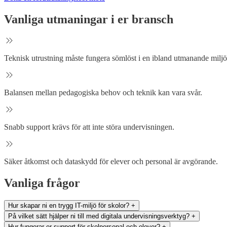
Vanliga utmaningar i er bransch
Teknisk utrustning måste fungera sömlöst i en ibland utmanande miljö
Balansen mellan pedagogiska behov och teknik kan vara svår.
Snabb support krävs för att inte störa undervisningen.
Säker åtkomst och dataskydd för elever och personal är avgörande.
Vanliga frågor
Hur skapar ni en trygg IT-miljö för skolor?
+
På vilket sätt hjälper ni till med digitala undervisningsverktyg?
+
Hur fungerar er support för skolpersonal och elever?
+