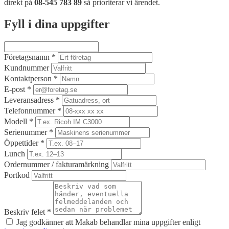
direkt på
08-545 783 89
så prioriterar vi ärendet.
Fyll i dina uppgifter
Företagsnamn
*
Kundnummer
Kontaktperson
*
E-post
*
Leveransadress
*
Telefonnummer
*
Modell
*
Serienummer
*
Öppettider
*
Lunch
Ordernummer / fakturamärkning
Portkod
Beskriv felet
*
Jag godkänner att Makab behandlar mina uppgifter enligt