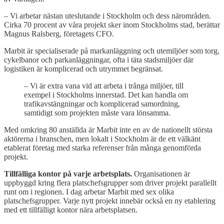
– Vi arbetar nästan uteslutande i Stockholm och dess närområden.
Cirka 70 procent av våra projekt sker inom Stockholms stad, berättar
Magnus Ralsberg, företagets CFO.
Marbit är specialiserade på markanläggning och utemiljöer som torg,
cykelbanor och parkanläggningar, ofta i täta stadsmiljöer där
logistiken är komplicerad och utrymmet begränsat.
– Vi är extra vana vid att arbeta i trånga miljöer, till
exempel i Stockholms innerstad. Det kan handla om
trafikavstängningar och komplicerad samordning,
samtidigt som projekten måste vara lönsamma.
Med omkring 80 anställda är Marbit inte en av de nationellt största
aktörerna i branschen, men lokalt i Stockholm är de ett välkänt
etablerat företag med starka referenser från många genomförda
projekt.
Tillfälliga kontor på varje arbetsplats.
Organisationen är
uppbyggd kring flera platschefsgrupper som driver projekt parallellt
runt om i regionen. I dag arbetar Marbit med sex olika
platschefsgrupper. Varje nytt projekt innebär också en ny etablering
med ett tillfälligt kontor nära arbetsplatsen.