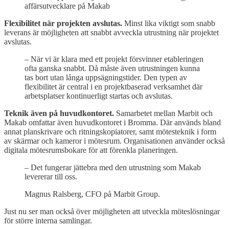
affärsutvecklare på Makab
Flexibilitet när projekten avslutas.
Minst lika viktigt som snabb
leverans är möjligheten att snabbt avveckla utrustning när projektet
avslutas.
– När vi är klara med ett projekt försvinner etableringen
ofta ganska snabbt. Då måste även utrustningen kunna
tas bort utan långa uppsägningstider. Den typen av
flexibilitet är central i en projektbaserad verksamhet där
arbetsplatser kontinuerligt startas och avslutas.
Teknik även på huvudkontoret.
Samarbetet mellan Marbit och
Makab omfattar även huvudkontoret i Bromma. Där används bland
annat planskrivare och ritningskopiatorer, samt mötesteknik i form
av skärmar och kameror i mötesrum. Organisationen använder också
digitala mötesrumsbokare för att förenkla planeringen.
– Det fungerar jättebra med den utrustning som Makab
levererar till oss.
Magnus Ralsberg, CFO på Marbit Group.
Just nu ser man också över möjligheten att utveckla möteslösningar
för större interna samlingar.