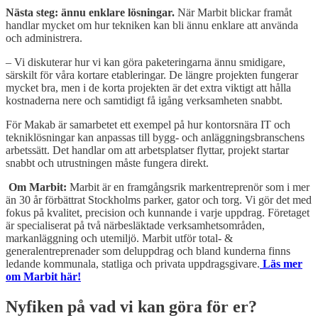
Nästa steg: ännu enklare lösningar.
När Marbit blickar framåt
handlar mycket om hur tekniken kan bli ännu enklare att använda
och administrera.
– Vi diskuterar hur vi kan göra paketeringarna ännu smidigare,
särskilt för våra kortare etableringar. De längre projekten fungerar
mycket bra, men i de korta projekten är det extra viktigt att hålla
kostnaderna nere och samtidigt få igång verksamheten snabbt.
För Makab är samarbetet ett exempel på hur kontorsnära IT och
tekniklösningar kan anpassas till bygg- och anläggningsbranschens
arbetssätt. Det handlar om att arbetsplatser flyttar, projekt startar
snabbt och utrustningen måste fungera direkt.
Om Marbit:
Marbit är en framgångsrik markentreprenör som i mer
än 30 år förbättrat Stockholms parker, gator och torg. Vi gör det med
fokus på kvalitet, precision och kunnande i varje uppdrag. Företaget
är specialiserat på två närbesläktade verksamhetsområden,
markanläggning och utemiljö. Marbit utför total- &
generalentreprenader som deluppdrag och bland kunderna finns
ledande kommunala, statliga och privata uppdragsgivare.
Läs mer
om Marbit här!
Nyfiken på vad vi kan göra för er?