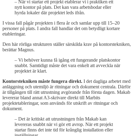
– När vi startar ett projekt etablerar vi i praktiken ett
nytt kontor på plats. Det kan vara arbetsbodar eller
hyrda lokaler där projektet leds ifrån.
I vissa fall pågår projekten i flera år och samlar upp till 15–20
personer på plats. I andra fall handlar det om betydligt kortare
etableringar.
Den här rörliga strukturen ställer särskilda krav på kontorstekniken,
berättar Magnus.
– Vi behöver kunna få igång ett fungerande platskontor
snabbt. Samtidigt måste det vara enkelt att avveckla när
projektet är klart.
Kontorstekniken måste fungera direkt.
I det dagliga arbetet med
anläggning och utemiljö är ritningar och dokument centrala. Därför
är tillgången till rätt utrustning avgörande från första dagen. Makab
levererar bland annat A3-skrivare direkt till Marbits
projektetableringar, som används för utskrift av ritningar och
dokument.
– Det är kritiskt att utrustningen från Makab kan
levereras snabbt när vi gör ett avrop. När ett projekt
startar finns det inte tid för krånglig installation eller
inställningar.